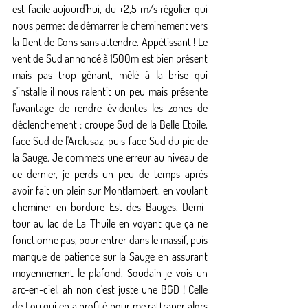
est facile aujourd'hui, du +2,5 m/s régulier qui 
nous permet de démarrer le cheminement vers 
la Dent de Cons sans attendre. Appétissant ! Le 
vent de Sud annoncé à 1500m est bien présent 
mais pas trop gênant, mêlé à la brise qui 
s'installe il nous ralentit un peu mais présente 
l'avantage de rendre évidentes les zones de 
déclenchement : croupe Sud de la Belle Etoile, 
face Sud de l'Arclusaz, puis face Sud du pic de 
la Sauge. Je commets une erreur au niveau de 
ce dernier, je perds un peu de temps après 
avoir fait un plein sur Montlambert, en voulant 
cheminer en bordure Est des Bauges. Demi-
tour au lac de La Thuile en voyant que ça ne 
fonctionne pas, pour entrer dans le massif, puis 
manque de patience sur la Sauge en assurant 
moyennement le plafond. Soudain je vois un 
arc-en-ciel, ah non c'est juste une BGD ! Celle 
de Lou qui en a profité pour me rattraper alors 