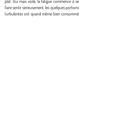
plat. Oui mais voilà, la fatigue commence à se 
faire sentir sérieusement, les quelques portions 
turbulentes ont quand même bien consommé 
ma jauge de mental. C'est déjà un super vol, 
mon deuxième 200km, et même si ce n'est 
encore qu'officiellement un "199, quelque 
chose", je n'ai pas envie de tirer sur la corde, 
une faute de concentration est vite arrivée en 
fin de vol. La vision de l'atterrissage de Marlens 
avec la voiture et les copains qui m'attendent 
finira de me faire faire le choix d'en rester là... 
Quelques wings pour savourer cette superbe 
journée, posé heureux ! Les 3 copains présents 
au déco ce jour-là réalisent leurs objectifs 
respectifs entre 50 et 200 km, et tout le 
monde réalise là son plus gros vol... notre 
analyse était bonne, quelle joie quand les 
résultats viennent confirmer le soir qu'on a 
décollé du bon endroit au bon moment... et 