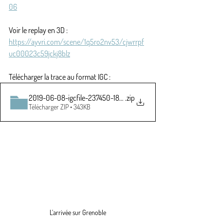
06
Voir le replay en 3D :
https://ayvri.com/scene/1q5ro2nv53/cjwrrpf
uc00023c59jckj8blz
Télécharger la trace au format IGC :
2019-06-08-igcfile-237450-180808.igc
.zip
Télécharger ZIP • 343KB
L'arrivée sur Grenoble