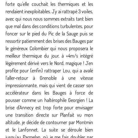
forte qu'elle couchait les thermiques et les 
rendaient inexploitables. J'y ai rattrapé 3 voiles, 
avec qui nous nous sommes extraits tant bien 
que mal dans des conditions turbulentes, pour 
foncer sur le pied du Pic de la Sauge puis se 
ressortir patiemment des brises des Bauges par 
le généreux Colombier qui nous proposera le 
meilleur thermique du jour, à +4m/s intégré 
légèrement dérivé vers le Nord, magique ! J'en 
profite pour (enfin) rattraper Lou, qui a avalé 
l'aller-retour à Grenoble à une vitesse 
impressionnante, mais qui vient de casser son 
accélérateur dans les Bauges à force de 
pousser comme un haltérophile Georgien ! La 
brise d'Annecy est trop forte pour envisager 
une transition directe sur Planfait vu mon 
altitude, je décide de contourner par Montmin 
et le Lanfonnet. La suite se déroule bien 
jusqu'au Parmelan, où je me fais doubler par 