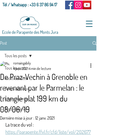
Tél / Whatsapp :
+33 6 37 86 94 17
Ecole de Parapente des Monts Jura
Post
Tous les posts
romaingabily
Tous les posts
4 janv. 2021
4 min de lecture
De Praz-Vechin à Grenoble en
Récits de cross
revenant par le Parmelan : le
Coups de coeur
triangle plat 199 km du
Environnement
08/06/19
Tests matériel
Dernière mise à jour :
12 janv. 2021
La trace du vol :
https://parapente.ffvl.fr/cfd/liste/vol/202677