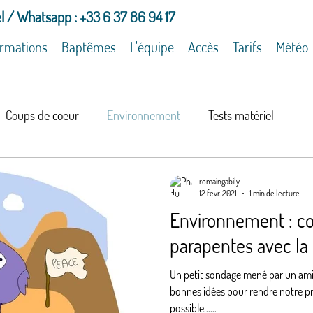
l / Whatsapp : +33 6 37 86 94 17
rmations
Baptêmes
L'équipe
Accès
Tarifs
Météo
Coups de coeur
Environnement
Tests matériel
romaingabily
12 févr. 2021
1 min de lecture
Environnement : co
parapentes avec la
Un petit sondage mené par un ami
bonnes idées pour rendre notre pr
possible......