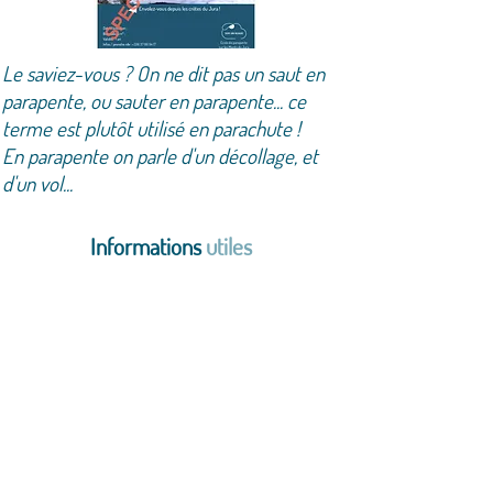
Le saviez-vous ? On ne dit pas un saut en
parapente, ou sauter en parapente... ce
terme est plutôt utilisé en parachute !
En parapente on parle d'un décollage, et
d'un vol...
Informations
utiles
Durée totale d'environ 1 heure : accueil,
montée, explications, décollage, vol,
atterrissage, doux retour les pieds sur terre
Le temps de vol n'est pas fixe car notre
activité est très dépendante des conditions