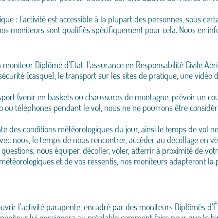
e : l’activité est accessible à la plupart des personnes, sous cert
nos moniteurs sont qualifiés spécifiquement pour cela. Nous en in
 moniteur Diplômé d’Etat, l’assurance en Responsabilité Civile Aéri
écurité (casque), le transport sur les sites de pratique, une vidéo
port (venir en baskets ou chaussures de montagne, prévoir un coupe
hoto ou téléphones pendant le vol, nous ne ne pourrons être consi
e des conditions météorologiques du jour, ainsi le temps de vol ne
avec nous, le temps de nous rencontrer, accéder au décollage en 
uestions, nous équiper, décoller, voler, atterrir à proximité de votr
s météorologiques et de vos ressentis, nos moniteurs adapteront la p
vrir l’activité parapente, encadré par des moniteurs Diplômés d’Ét
 moniteur lui enseignera au préalable comment faire pour que le bi