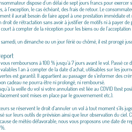
nsommateur dispose d'un délai de sept jours francs pour exercer so
és, à l'exception, le cas échéant, des frais de retour. Le consommate
ment il aurait besoin de faire appel à une prestation immédiate et n
n droit de rétractation sans avoir à justifier de motifs ni à payer de
court à compter de la réception pour les biens ou de l'acceptation 
n samedi, un dimanche ou un jour férié ou chômé, il est prorogé jus
report
s vous remboursons à 100 % jusqu’à 7 jours avant le vol. Passé ce 
ables 1 an à compter de la date d'achat, utilisables sur les jour
tes est garanti). Il appartient au passager de s'informer des cré
e bon cadeau ne pourra être ni prolongé, ni remboursé.
à la veille du vol si votre annulation est liée au COVID (test pos
lacement sont mises en place par le gouvernement etc.).
eurs se réservent le droit d’annuler un vol à tout moment s’ils ju
é sur leurs outils de prévision ainsi que leur observation du ciel. C
 cause de météo défavorable, nous vous proposons une date de repor
 %.