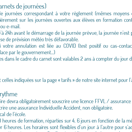
carnets de journées)
 de journées correspondant à votre règlement (mêmes moyens 
èrement sur les journées ouvertes aux élèves en formation cont
ou e-mail.
u’à 24h avant le démarrage de la journée prévue, la journée n’es
use de prévision météo très défavorable.
 votre annulation est liée au COVID (test positif ou cas-cont
lace par le gouvernement...)
ites dans le cadre du carnet sont valables 2 ans à compter du jour 
 celles indiquées sur la page « tarifs » de notre site internet pour l
 rythme
ire devra obligatoirement souscrire une licence FFVL / assurance 
scrire une assurance Individuelle Accident, non obligatoire.
al de l’école.
ures de formation, réparties sur 4. 6 jours en fonction de la mét
 6 heures. Les horaires sont flexibles d’un jour à l’autre pour s’