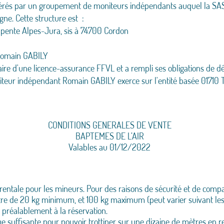
 opérés par un groupement de moniteurs indépendants auquel la
igne. Cette structure est :
apente Alpes-Jura, sis à 74700 Cordon
 Romain GABILY
ire d'une licence-assurance FFVL et a rempli ses obligations de dé
iteur indépendant Romain GABILY exerce sur l'entité basée 01710 
CONDITIONS GENERALES DE VENTE
BAPTEMES DE L’AIR
Valables au 01/12/2022
ntale pour les mineurs. Pour des raisons de sécurité et de compatib
être de 20 kg minimum, et 100 kg maximum (peut varier suivant les
a préalablement à la réservation.
 suffisante pour pouvoir trottiner sur une dizaine de mètres en res