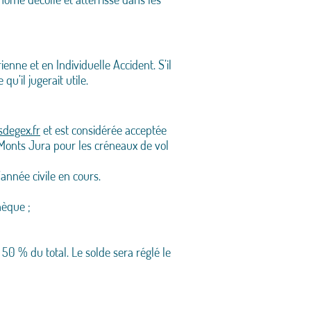
enne et en Individuelle Accident. S’il
u’il jugerait utile.
degex.fr
et est considérée acceptée
 Monts Jura pour les créneaux de vol
’année civile en cours.
hèque ;
0 % du total. Le solde sera réglé le