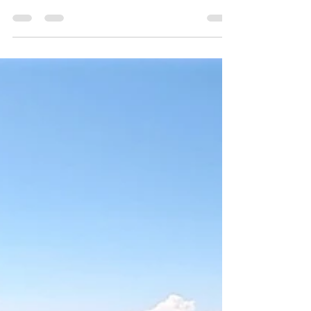
Journée exceptionnelle prévue ce jour ! Par journée
exceptionnelle, entendre pas de vent météo et jolis plafs
annoncés à 2500 m...